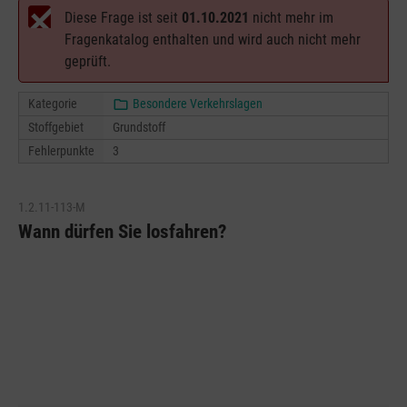
Diese Frage ist seit
01.10.2021
nicht mehr im
Fragenkatalog enthalten und wird auch nicht mehr
geprüft.
Kategorie
Besondere Verkehrslagen
Stoffgebiet
Grundstoff
Fehlerpunkte
3
1.2.11-113-M
Wann dürfen Sie losfahren?