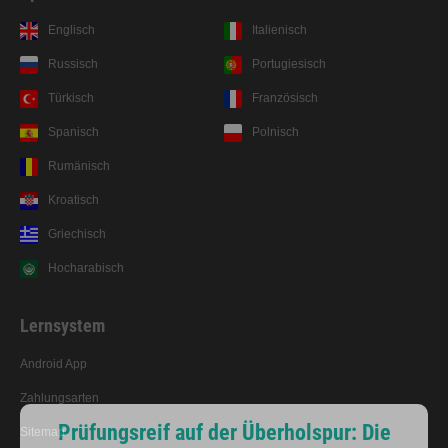
Englisch
Italienisch
Russisch
Portugiesisch
Türkisch
Französisch
Spanisch
Polnisch
Rumänisch
Kroatisch
Griechisch
Hocharabisch
Lernsystem
Prüfungsreif auf der Überholspur: Die
Lern-App mit unseren Erklärungen!
Android App
Zahlungsarten
Sitemap