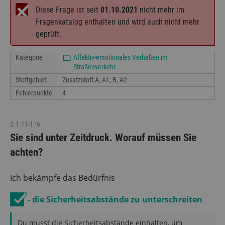
Diese Frage ist seit
01.10.2021
nicht mehr im
Fragenkatalog enthalten und wird auch nicht mehr
geprüft.
Kategorie
Affektiv-emotionales Verhalten im
Straßenverkehr
Stoffgebiet
Zusatzstoff A, A1, B, A2
Fehlerpunkte
4
2.1.11-116
Sie sind unter Zeitdruck. Worauf müssen Sie
achten?
Ich bekämpfe das Bedürfnis
- die Sicherheitsabstände zu unterschreiten
Du musst die Sicherheitsabstände einhalten, um