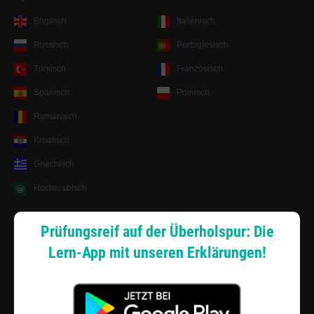
Englisch
Italienisch
Russisch
Portugiesisch
Türkisch
Französisch
Spanisch
Polnisch
Rumänisch
Kroatisch
Griechisch
Hocharabisch
Lernsystem
Prüfungsreif auf der Überholspur: Die
Lern-App mit unseren Erklärungen!
Android App
Zahlungsarten
Sitemap