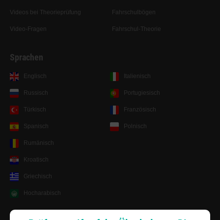
Videos bei Theorieprüfung
Fahrschulbögen
Video-Fragen
Fahrschul-Theorie
Sprachen
Englisch
Italienisch
Russisch
Portugiesisch
Türkisch
Französisch
Spanisch
Polnisch
Rumänisch
Kroatisch
Griechisch
Hocharabisch