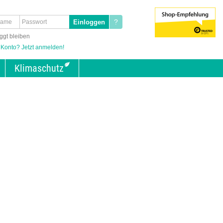
?
ggt bleiben
 Konto? Jetzt anmelden!
Klimaschutz