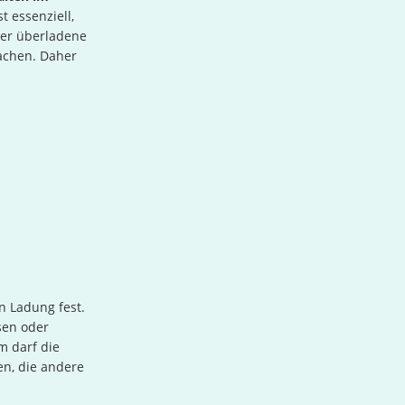
 essenziell,
der überladene
achen. Daher
n Ladung fest.
sen oder
m darf die
en, die andere