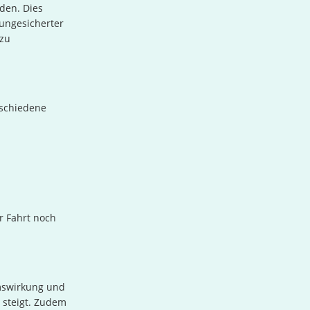
den. Dies
 ungesicherter
 zu
rschiedene
r Fahrt noch
emswirkung und
s steigt. Zudem