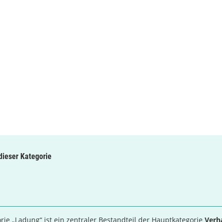
 dieser Kategorie
rie „Ladung“ ist ein zentraler Bestandteil der Hauptkategorie
Verh