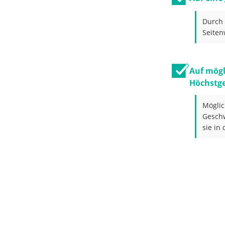
Durch 
Seiten
Auf mögl
Höchstge
Möglic
Geschw
sie in