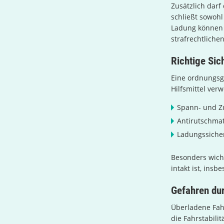
Zusätzlich darf
schließt sowohl
Ladung können e
strafrechtlich
Richtige Sic
Eine ordnungsg
Hilfsmittel ver
Spann- und Zu
Antirutschmat
Ladungssicher
Besonders wicht
intakt ist, ins
Gefahren du
Überladene Fahr
die Fahrstabili