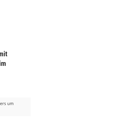
mit
eim
gers um