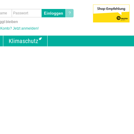
?
ggt bleiben
 Konto? Jetzt anmelden!
Klimaschutz