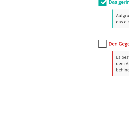
Das geri
Aufgru
das ei
Den Gege
Es bes
dem Ab
behind