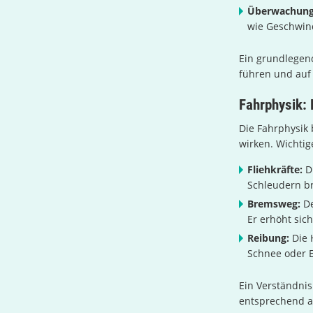
Überwachung 
wie Geschwind
Ein grundlegend
führen und auf 
Fahrphysik:
Die Fahrphysik 
wirken. Wichtig
Fliehkräfte:
Di
Schleudern br
Bremsweg:
De
Er erhöht sic
Reibung:
Die 
Schnee oder E
Ein Verständnis
entsprechend 