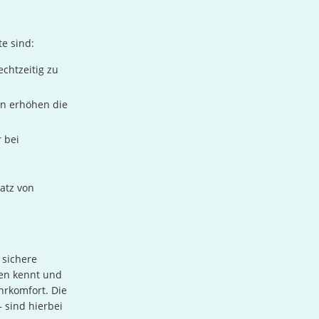
te sind:
chtzeitig zu
n erhöhen die
 bei
atz von
 sichere
en kennt und
hrkomfort. Die
sind hierbei