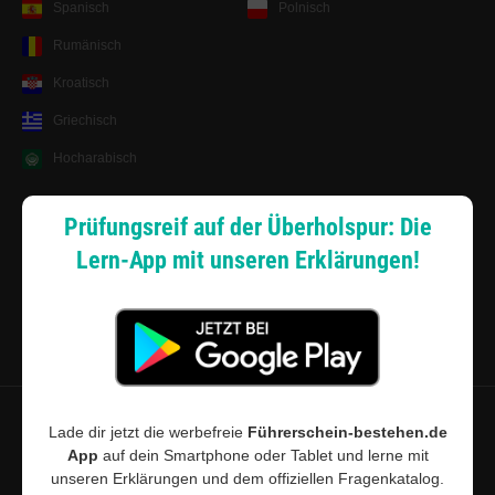
Spanisch
Polnisch
Rumänisch
Kroatisch
Griechisch
Hocharabisch
Lernsystem
Prüfungsreif auf der Überholspur: Die
Lern-App mit unseren Erklärungen!
Android App
Zahlungsarten
Sitemap
Datenschutz
·
Widerrufsbelehrung
·
Musterwiderrufsformular (PDF)
·
Lade dir jetzt die werbefreie
Führerschein-bestehen.de
AGB
·
Impressum
·
Cookie-Einstellungen
App
auf dein Smartphone oder Tablet und lerne mit
unseren Erklärungen und dem offiziellen Fragenkatalog.
©
2026
Führerschein-bestehen.de · Führerschein-bestehen.de ist für den