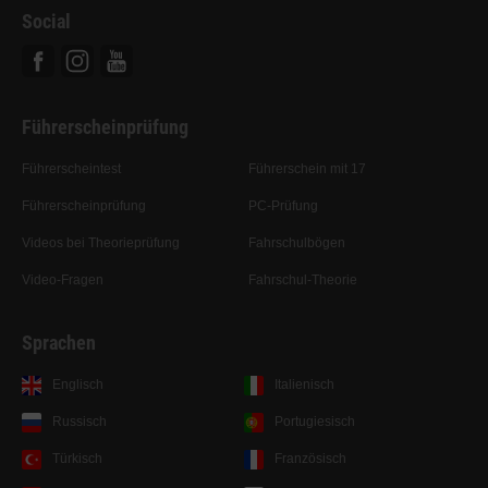
Social
Facebook
Instagram
Youtube
Führerscheinprüfung
Führerscheintest
Führerschein mit 17
Führerscheinprüfung
PC-Prüfung
Videos bei Theorieprüfung
Fahrschulbögen
Video-Fragen
Fahrschul-Theorie
Sprachen
Englisch
Italienisch
Russisch
Portugiesisch
Türkisch
Französisch