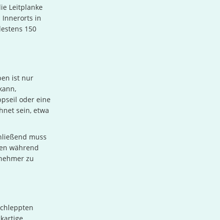
ie Leitplanke
 Innerorts in
destens 150
en ist nur
kann,
pseil oder eine
hnet sein, etwa
chließend muss
sen während
lnehmer zu
schleppten
kartige