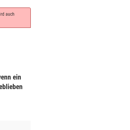
ird auch
wenn ein
eblieben