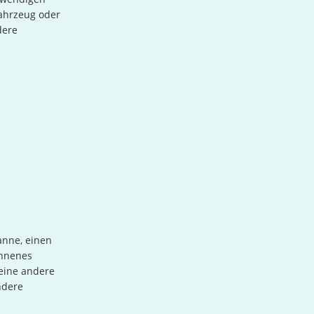
ahrzeug oder
dere
anne, einen
onnenes
 eine andere
ndere