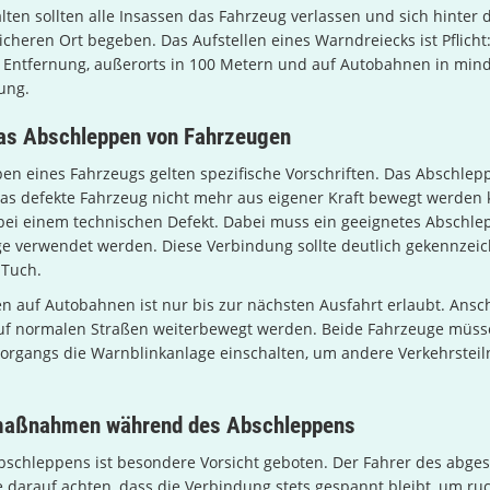
en sollten alle Insassen das Fahrzeug verlassen und sich hinter d
icheren Ort begeben. Das Aufstellen eines Warndreiecks ist Pflicht:
 Entfernung, außerorts in 100 Metern und auf Autobahnen in min
ung.
das Abschleppen von Fahrzeugen
n eines Fahrzeugs gelten spezifische Vorschriften. Das Abschlepp
das defekte Fahrzeug nicht mehr aus eigener Kraft bewegt werden 
bei einem technischen Defekt. Dabei muss ein geeignetes Abschlep
e verwendet werden. Diese Verbindung sollte deutlich gekennzeic
 Tuch.
n auf Autobahnen ist nur bis zur nächsten Ausfahrt erlaubt. Ans
uf normalen Straßen weiterbewegt werden. Beide Fahrzeuge müs
organgs die Warnblinkanlage einschalten, um andere Verkehrstei
maßnahmen während des Abschleppens
schleppens ist besondere Vorsicht geboten. Der Fahrer des abge
e darauf achten, dass die Verbindung stets gespannt bleibt, um ruc