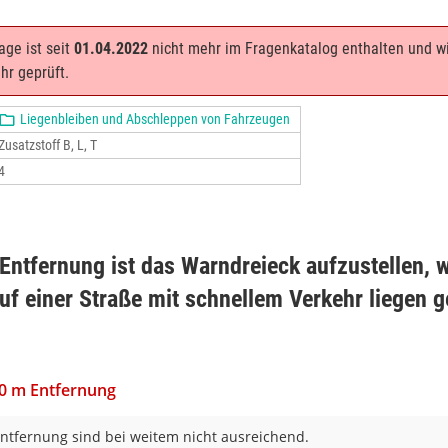
age ist seit
01.04.2022
nicht mehr im Fragenkatalog enthalten und w
hr geprüft.
Liegenbleiben und Abschleppen von Fahrzeugen
Zusatzstoff B, L, T
4
 Entfernung ist das Warndreieck aufzustellen, 
uf einer Straße mit schnellem Verkehr liegen g
10 m Entfernung
ntfernung sind bei weitem nicht ausreichend.