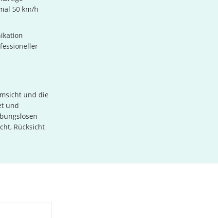
mal 50 km/h
ikation
fessioneller
msicht und die
et und
ibungslosen
cht, Rücksicht