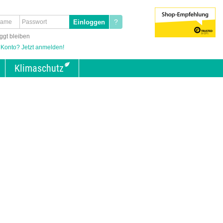
?
ggt bleiben
 Konto? Jetzt anmelden!
Klimaschutz