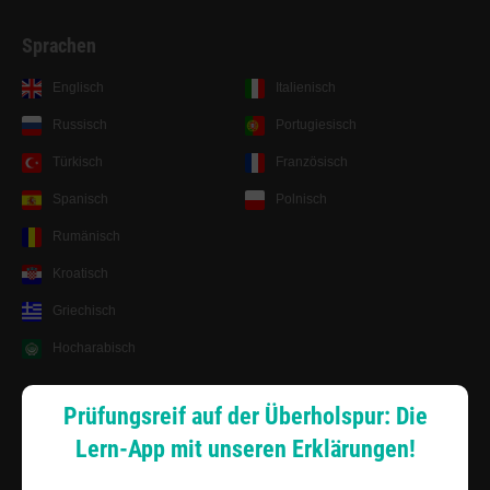
Sprachen
Englisch
Italienisch
Russisch
Portugiesisch
Türkisch
Französisch
Spanisch
Polnisch
Rumänisch
Kroatisch
Griechisch
Hocharabisch
Lernsystem
Prüfungsreif auf der Überholspur: Die
Lern-App mit unseren Erklärungen!
Android App