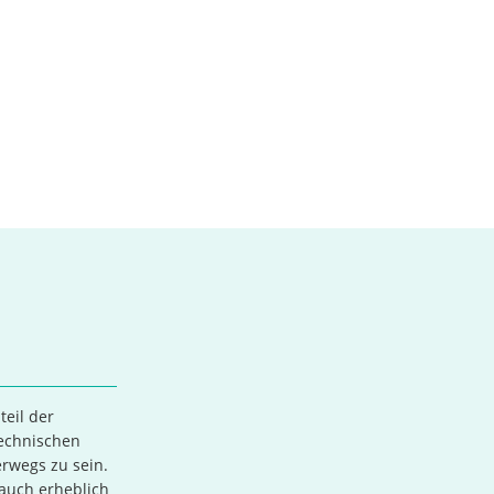
teil der
technischen
erwegs zu sein.
 auch erheblich