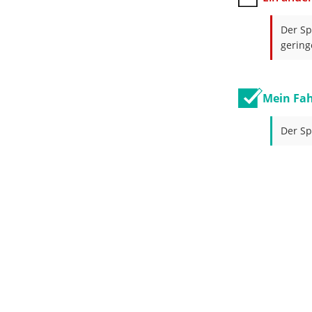
Der Sp
gering
Mein Fah
Der Sp