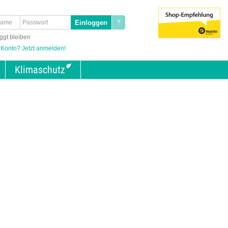
?
ggt bleiben
 Konto? Jetzt anmelden!
Klimaschutz