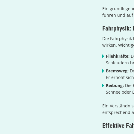
Ein grundlegend
führen und auf 
Fahrphysik:
Die Fahrphysik 
wirken. Wichtig
Fliehkräfte:
Di
Schleudern br
Bremsweg:
De
Er erhöht sic
Reibung:
Die 
Schnee oder E
Ein Verständnis
entsprechend 
Effektive Fa