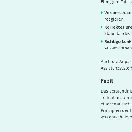
Eine gute Fahrt
Vorausschaue
reagieren.
Korrektes Br
Stabilität des
Richtige Len
Ausweichmanö
Auch die Anpas
Assistenzsystem
Fazit
Das Verständnis
Teilnahme am S
eine vorausscha
Prinzipien der
von entscheide