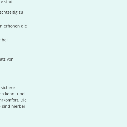
te sind:
chtzeitig zu
n erhöhen die
 bei
atz von
 sichere
en kennt und
hrkomfort. Die
sind hierbei