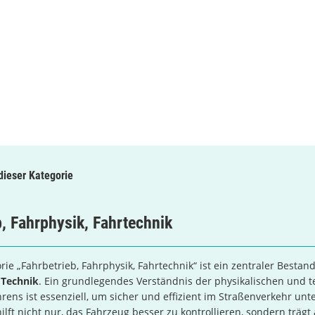
 dieser Kategorie
b, Fahrphysik, Fahrtechnik
rie „Fahrbetrieb, Fahrphysik, Fahrtechnik“ ist ein zentraler Bestand
e
Technik
. Ein grundlegendes Verständnis der physikalischen und 
rens ist essenziell, um sicher und effizient im Straßenverkehr unt
ilft nicht nur, das Fahrzeug besser zu kontrollieren, sondern trägt