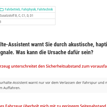
Fahrbetrieb, Fahrphysik, Fahrtechnik
Zusatzstoff B, C, C1, D, D1
3
lte-Assistent warnt Sie durch akustische, hapt
ignale. Was kann die Ursache dafür sein?
rzeug unterschreitet den Sicherheitsabstand zum vorausf
urhalte-Assistent warnt nur vor dem Verlassen der Fahrspur und n
m Auffahren.
res Fahrzeug überholt mich mit zu geringem Seitenabstand